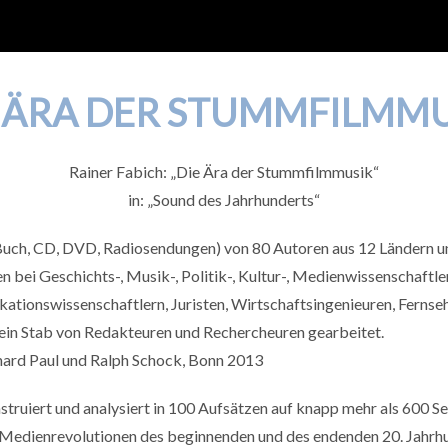
 ÄRA DER STUMMFILMM
Rainer Fabich: „Die Ära der Stummfilmmusik“
in: „Sound des Jahrhunderts“
Buch, CD, DVD, Radiosendungen) von 80 Autoren aus 12 Ländern u
 bei Geschichts-, Musik-, Politik-, Kultur-, Medienwissenschaftle
ationswissenschaftlern, Juristen, Wirtschaftsingenieuren, Fernse
ein Stab von Redakteuren und Rechercheuren gearbeitet.
hard Paul und Ralph Schock, Bonn 2013
ruiert und analysiert in 100 Aufsätzen auf knapp mehr als 600 Se
 Medienrevolutionen des beginnenden und des endenden 20. Jahrhu