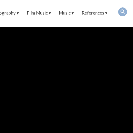
ography
Film Music
Music
References