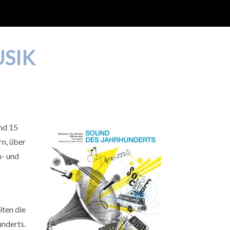
USIK
nd 15
rn, über
h- und
iten die
nderts.