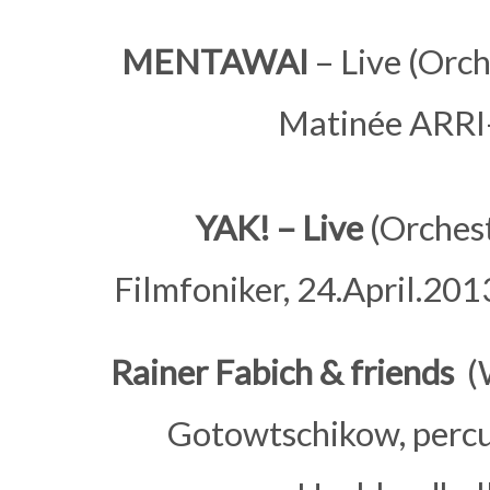
MENTAWAI
– Live (Orch
Matinée ARRI-
YAK! – Live
(Orchest
Filmfoniker, 24.April.20
Rainer Fabich & friends
(
Gotowtschikow, percus