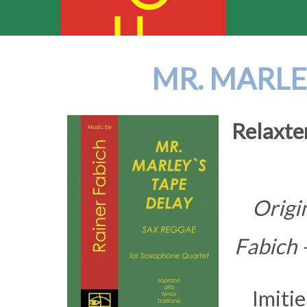
MR. MARLE
Relaxte
Origi
Fabich 
Imiti